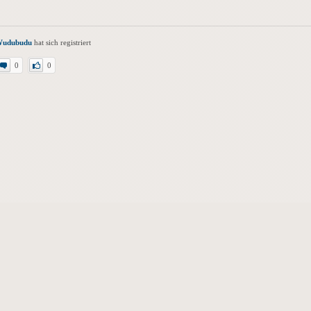
udubudu
hat sich registriert
0
0