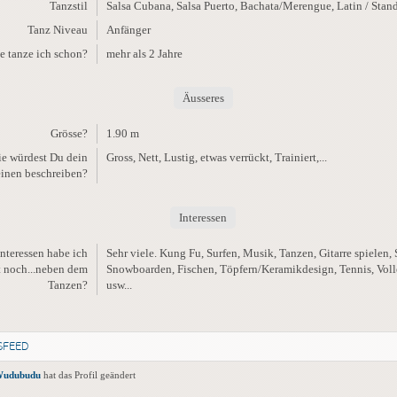
Tanzstil
Salsa Cubana, Salsa Puerto, Bachata/Merengue, Latin / Stan
Tanz Niveau
Anfänger
e tanze ich schon?
mehr als 2 Jahre
Äusseres
Grösse?
1.90 m
e würdest Du dein
Gross, Nett, Lustig, etwas verrückt, Trainiert,...
einen beschreiben?
Interessen
Interessen habe ich
Sehr viele. Kung Fu, Surfen, Musik, Tanzen, Gitarre spielen,
t noch...neben dem
Snowboarden, Fischen, Töpfern/Keramikdesign, Tennis, Voll
Tanzen?
usw...
SFEED
udubudu
hat das Profil geändert