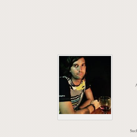
A
Such