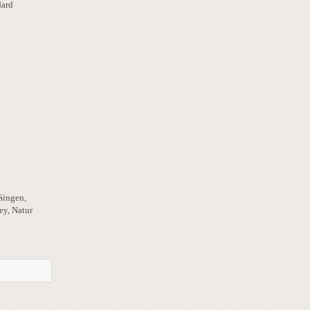
dard
 Singen,
ey, Natur