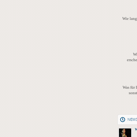
Wie lang
Wi
ersch
Was für 
sons
NEW
W