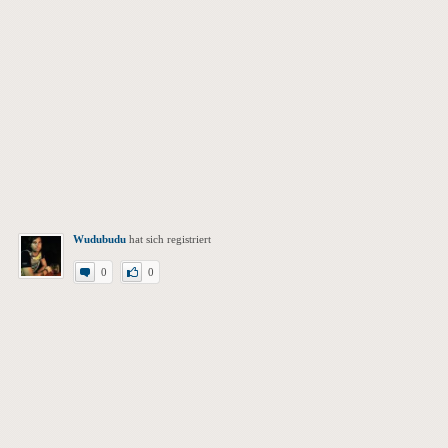
Wudubudu
hat sich registriert
0
0