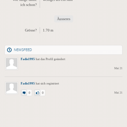
ich schon?
Äusseres
Grösse?
1.70 m
NEWSFEED
Fadis1995
hat das Profil geändert
Mai 21
Fadis1995
hat sich registriert
0
0
Mai 21