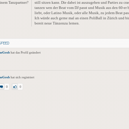
inem Tanzpartner?
still sitzen kann. Die dabei ist auszugehen und Parties zu cra
tanzen wen der Beat vom DJ passt und Musik aus den 60-er b
liebt, oder Latino Musik, oder alle Musik, zu jedem Beat pas
Ich würde auch gerne mal an einen PoliBall in Zürich und bi
bereit neue Tänzenzu lernen.
SFEED
heGrob
hat das Profil geändert
heGrob
hat sich registriert
0
0