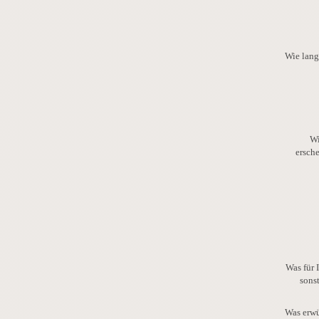
Wie lang
Wi
ersch
Was für 
sons
Was erwü