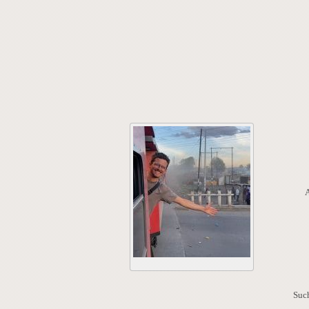
A
Such