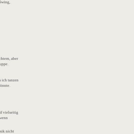
Swing,
htern, aber
uppe.
s ich tanzen
könnte.
f vielseitig
 wenn
sik nicht