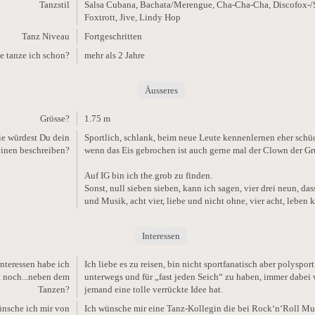
Tanzstil
Salsa Cubana, Bachata/Merengue, Cha-Cha-Cha, Discofox-/
Foxtrott, Jive, Lindy Hop
Tanz Niveau
Fortgeschritten
e tanze ich schon?
mehr als 2 Jahre
Äusseres
Grösse?
1.75 m
e würdest Du dein
Sportlich, schlank, beim neue Leute kennenlernen eher schüc
einen beschreiben?
wenn das Eis gebrochen ist auch gerne mal der Clown der Gr
Auf IG bin ich the.grob zu finden.
Sonst, null sieben sieben, kann ich sagen, vier drei neun, das
und Musik, acht vier, liebe und nicht ohne, vier acht, leben 
Interessen
Interessen habe ich
Ich liebe es zu reisen, bin nicht sportfanatisch aber polysporti
t noch...neben dem
unterwegs und für „fast jeden Seich“ zu haben, immer dabei
Tanzen?
jemand eine tolle verrückte Idee hat.
nsche ich mir von
Ich wünsche mir eine Tanz-Kollegin die bei Rock‘n‘Roll Mu