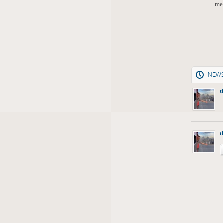
me
NEW
t
t