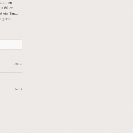
shen, zu
is 80-er
st ein Tanz.
n gerne
Jan 17
Jan 17