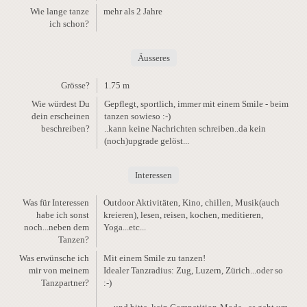
Wie lange tanze
mehr als 2 Jahre
ich schon?
Äusseres
Grösse?
1.75 m
Wie würdest Du
Gepflegt, sportlich, immer mit einem Smile - beim
dein erscheinen
tanzen sowieso :-)
beschreiben?
..kann keine Nachrichten schreiben..da kein
(noch)upgrade gelöst...
Interessen
Was für Interessen
Outdoor Aktivitäten, Kino, chillen, Musik(auch
habe ich sonst
kreieren), lesen, reisen, kochen, meditieren,
noch...neben dem
Yoga...etc...
Tanzen?
Was erwünsche ich
Mit einem Smile zu tanzen!
mir von meinem
Idealer Tanzradius: Zug, Luzern, Zürich...oder so
Tanzpartner?
:-)