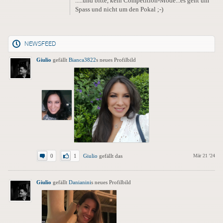
.....und bitte, kein Competition-Mode...es geht um
Spass und nicht um den Pokal ;-)
NEWSFEED
Giulio
gefällt
Bianca3822
s neues Profilbild
0
1
Giulio
gefällt das
Mär 21 '24
Giulio
gefällt
Danianini
s neues Profilbild