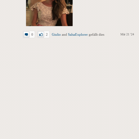
0
2
Giulio
and
SalsaExplorer
gefällt dies
Mär 21 '24