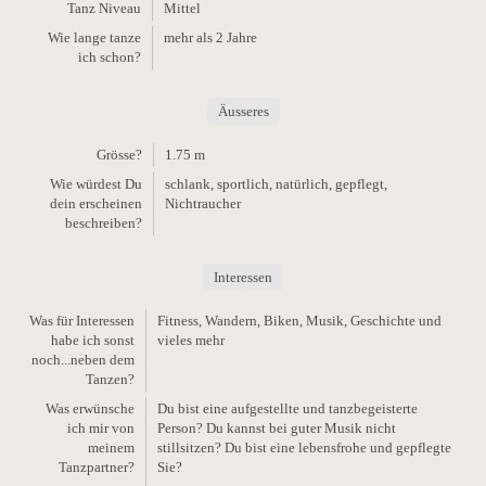
Tanz Niveau
Mittel
Wie lange tanze
mehr als 2 Jahre
ich schon?
Äusseres
Grösse?
1.75 m
Wie würdest Du
schlank, sportlich, natürlich, gepflegt,
dein erscheinen
Nichtraucher
beschreiben?
Interessen
Was für Interessen
Fitness, Wandern, Biken, Musik, Geschichte und
habe ich sonst
vieles mehr
noch...neben dem
Tanzen?
Was erwünsche
Du bist eine aufgestellte und tanzbegeisterte
ich mir von
Person? Du kannst bei guter Musik nicht
meinem
stillsitzen? Du bist eine lebensfrohe und gepflegte
Tanzpartner?
Sie?