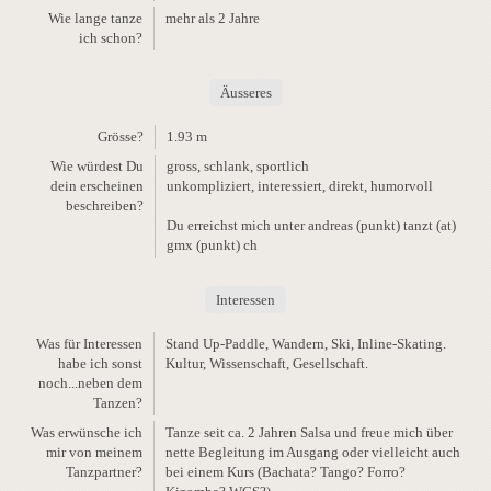
Wie lange tanze
mehr als 2 Jahre
ich schon?
Äusseres
Grösse?
1.93 m
Wie würdest Du
gross, schlank, sportlich
dein erscheinen
unkompliziert, interessiert, direkt, humorvoll
beschreiben?
Du erreichst mich unter andreas (punkt) tanzt (at)
gmx (punkt) ch
Interessen
Was für Interessen
Stand Up-Paddle, Wandern, Ski, Inline-Skating.
habe ich sonst
Kultur, Wissenschaft, Gesellschaft.
noch...neben dem
Tanzen?
Was erwünsche ich
Tanze seit ca. 2 Jahren Salsa und freue mich über
mir von meinem
nette Begleitung im Ausgang oder vielleicht auch
Tanzpartner?
bei einem Kurs (Bachata? Tango? Forro?